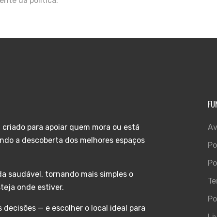
ente da política.
FU
i criado para apoiar quem mora ou está
Av
tando a descoberta dos melhores espaços
Po
Po
da saudável, tornando mais simples o
Te
teja onde estiver.
Po
ecisões — e escolher o local ideal para
Li