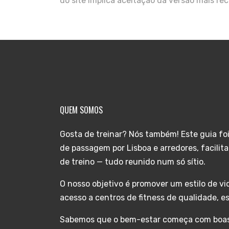
do site implica aceitação da versão mais rec
QUEM SOMOS
Gosta de treinar? Nós também! Este guia fo
de passagem por Lisboa e arredores, facili
de treino — tudo reunido num só sítio.
O nosso objetivo é promover um estilo de vi
acesso a centros de fitness de qualidade, es
Sabemos que o bem-estar começa com boas d